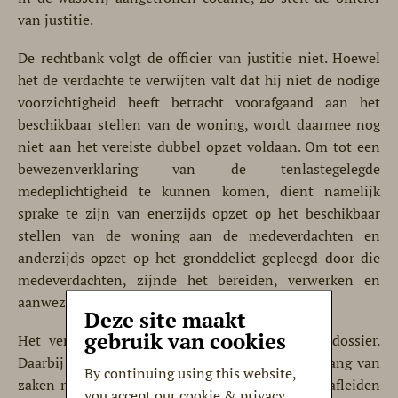
van justitie.
De rechtbank volgt de officier van justitie niet. Hoewel
het de verdachte te verwijten valt dat hij niet de nodige
voorzichtigheid heeft betracht voorafgaand aan het
beschikbaar stellen van de woning, wordt daarmee nog
niet aan het vereiste dubbel opzet voldaan. Om tot een
bewezenverklaring van de tenlastegelegde
medeplichtigheid te kunnen komen, dient namelijk
sprake te zijn van enerzijds opzet op het beschikbaar
stellen van de woning aan de medeverdachten en
anderzijds opzet op het gronddelict gepleegd door die
medeverdachten, zijnde het bereiden, verwerken en
aanwezig hebben van cocaïne.
Deze site maakt
gebruik van cookies
Het vereiste dubbel opzet volgt niet uit het dossier.
Daarbij is van belang dat de verdachte uit de gang van
By continuing using this website,
zaken rondom de verhuur wellicht had kunnen afleiden
you accept our cookie & privacy