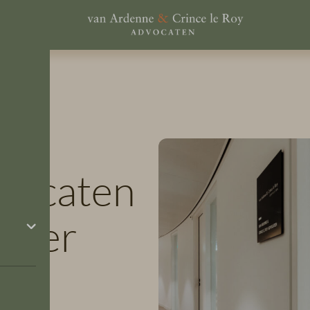
vocaten
onder