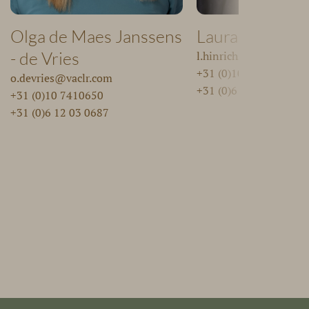
Olga de Maes Janssens
Laura Hinrichs
- de Vries
l.hinrichs@vaclr.com
+31 (0)10 7410650
o.devries@vaclr.com
+31 (0)6 82 76 3365
+31 (0)10 7410650
+31 (0)6 12 03 0687