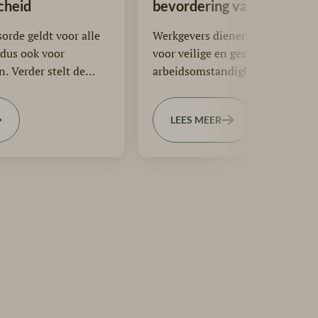
cheid
bevordering van
werkzaamheden met fysi
orde geldt voor alle
Werkgevers dienen zorg te drage
belasting
 dus ook voor
voor veilige en gezonde
. Verder stelt de
arbeidsomstandigheden. Op het
e niet alleen
moment dat de Nederlandse
Arbeidsinspectie van mening is
LEES MEER