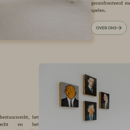
geconfronteerd me
spelen.
OVER ONS
n
estuursrecht, het
erecht en het