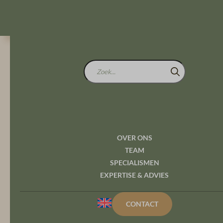
Zoek...
Betrokken ad
OVER ONS
TEAM
met een bijz
SPECIALISMEN
EXPERTISE & ADVIES
specialisme
CONTACT