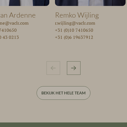
van Ardenne
Remko Wijling
nne@vaclr.com
r.wijling@vaclr.com
 7410650
+31 (0)10 7410650
0 43 0213
+31 (0)6 19637912
BEKIJK HET HELE TEAM