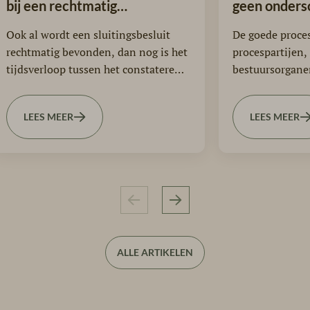
bij een rechtmatig
geen onders
sluitingsbesluit
Ook al wordt een sluitingsbesluit
De goede proces
rechtmatig bevonden, dan nog is het
procespartijen,
tijdsverloop tussen het constateren
bestuursorganen
van de overtreding en het…
goede procesord
grenzen aan…
LEES MEER
LEES MEER
ALLE ARTIKELEN