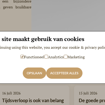
is een bijzondere
n geven bruikbare
 site maakt gebruik van cookies
inuing using this website, you accept our cookie & privacy poli
Functioneel
Analytics
Marketing
vies
OPSLAAN
ACCEPTEER ALLES
16 juli 2026
15 juli 2026
Tijdsverloop is ook van belang
De goede pr