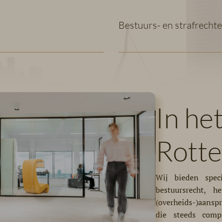
Bestuurs- en strafrechte
In he
Rott
Wij bieden spec
bestuursrecht, h
(overheids-)aansp
die steeds comp