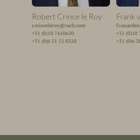
Robert Crince le Roy
Frank 
r.crinceleroy@vaclr.com
f.vanarde
+31 (0)10 7410650
+31 (0)10
+31 (0)6 51 52 8320
+31 (0)6 2