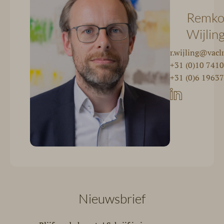
Remk
Wijlin
r.wijling@vacl
+31 (0)10 741
+31 (0)6 1963
Nieuwsbrief