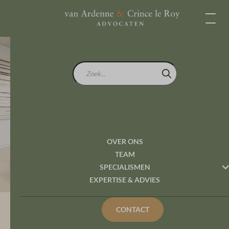
Zoek...
Bestuursrecht en
strafrecht kunnen
(soms) naast elkaar
bestaan
OVER ONS
TEAM
SPECIALISMEN
EXPERTISE & ADVIES
CONTACT
Expertise en Advies
Bestuursrecht en strafrecht kunnen (soms) naast elkaar bestaan