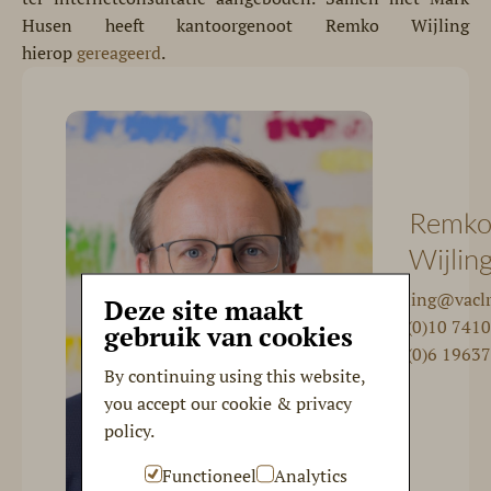
Husen heeft kantoorgenoot Remko Wijling
hierop
gereageerd
.
Remk
Wijlin
r.wijling@vacl
Deze site maakt
+31 (0)10 741
gebruik van cookies
+31 (0)6 1963
By continuing using this website,
you accept our cookie & privacy
policy.
Functioneel
Analytics