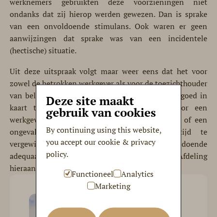
werknemers gebruikten deze voorzieningen niet
ondanks dat zij hierop werden gewezen. Dan is sprake
van een onvoldoende stimulans. Ook waren er geen
aanwijzingen dat sprake was van een incidentele
(hectische) situatie.
Uit deze uitspraak volgt maar weer eens dat het voor
zowel de betrokken werkgever als voor de toezichthouder
van belang is om de feiten en omstandigheden goed in
Deze site maakt
kaart te brengen. Meer specifiek is het voor een
gebruik van cookies
werkgever van belang om – ongeacht de vraag of een
By continuing using this website,
ongeval heeft plaatsgevonden – zich altijd te
you accept our cookie & privacy
vergewissen van de vraag of zijn toezicht voldoende
policy.
adequaat is en voldoet aan de eisen die de Afdeling
hieraan stelt.
Functioneel
Analytics
Marketing