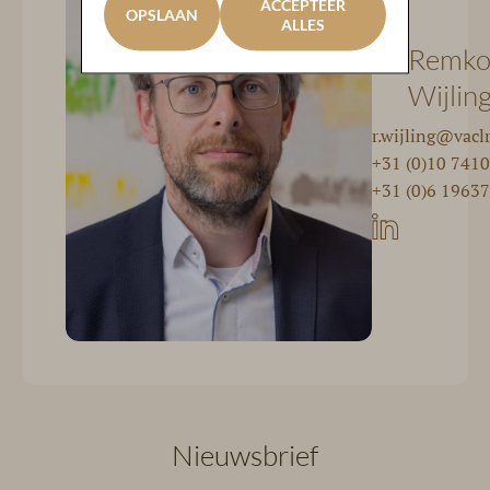
ACCEPTEER
OPSLAAN
ALLES
Remk
Wijlin
r.wijling@vacl
+31 (0)10 741
+31 (0)6 1963
Nieuwsbrief