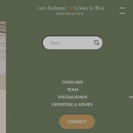
Zoek...
Onderzoeksplicht bij
windturbines
OVER ONS
TEAM
SPECIALISMEN
Expertise en Advies
EXPERTISE & ADVIES
Onderzoeksplicht bij windturbines
CONTACT
De realisatie van windturbines leidt vaak tot veel