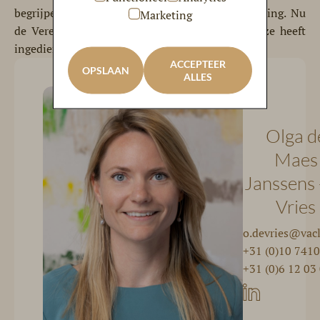
begrijpelijkerwijs – onvoldoende aldus de Afdeling. Nu
Marketing
de Vereniging Prachtig Zuid ook geen zienswijze heeft
ingediend, is zij niet-ontvankelijk in haar beroep.
ACCEPTEER
OPSLAAN
ALLES
Olga d
Maes
Janssens 
Vries
o.devries@vac
+31 (0)10 741
+31 (0)6 12 03