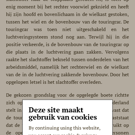
enig moment bij het rechter voorwiel geknield en heeft
hij zijn hoofd en bovenlichaam in de wielkast gestoken,
tussen het wiel en de bovenbouw van de touringcar. De
touringcar was toen niet uitgeschakeld en het
luchtveringsysteem stond nog aan. Terwijl hij in die
positie verkeerde, is de bovenbouw van de touringcar op
die plaats in de luchtvering gaan zakken. Vervolgens
raakte het slachtoffer bekneld tussen onderdelen van het
arbeidsmiddel, namelijk het rechterwiel en de wielkast
van de in de luchtvering zakkende bovenbouw. Door het
opgelopen letsel is het slachtoffer overleden.
De gekozen grondslag voor de opgelegde boete richtte
zich op een ‘arbeidsmiddel’. De rechtbank Gelderland
Deze site maakt
stelt in de
uitspraak
van 10 februari 2025 echter vast dat
gebruik van cookies
de touringcar als ‘arbeidsplaats’ kwalificeert. Vaststaat
dat de touringcar door het slachtoffer werd gebruikt op
By continuing using this website,
de openbare weg voor het vervoer van personen