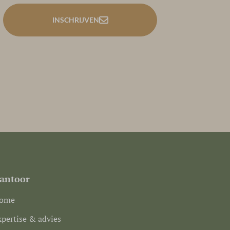
INSCHRIJVEN
antoor
ome
xpertise & advies