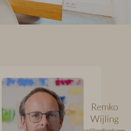
Remko
Wijling
r.wijling@vaclr.com