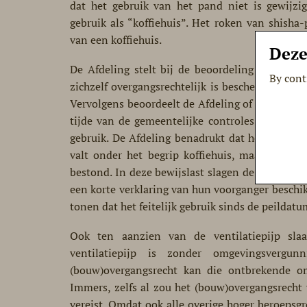
dat het gebruik van het pand niet is gewijzi
gebruik als “koffiehuis”. Het roken van shisha
van een koffiehuis.
Deze
De Afdeling stelt bij de beoordeling van het 
By cont
zichzelf overgangsrechtelijk is beschermd op 
Vervolgens beoordeelt de Afdeling of voldoende
tijde van de gemeentelijke controles niet is 
gebruik. De Afdeling benadrukt dat het daarbij
valt onder het begrip koffiehuis, maar wel de 
bestond. In deze bewijslast slagen de exploitan
een korte verklaring van hun voorganger beschik
tonen dat het feitelijk gebruik sinds de peildatu
Ook ten aanzien van de ventilatiepijp sla
ventilatiepijp is zonder omgevingsvergu
(bouw)overgangsrecht kan die ontbrekende om
Immers, zelfs al zou het (bouw)overgangsrecht
vereist. Omdat ook alle overige hoger beroeps