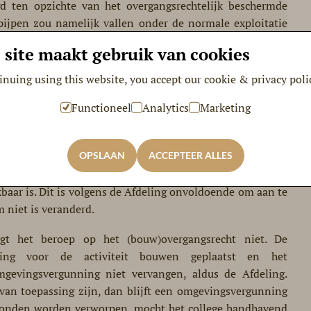
gd ten opzichte van het overgangsrechtelijk beschermde
-pijpen zou namelijk vallen onder de normale exploitatie
 site maakt gebruik van cookies
hoger beroep eerst vast dat het gebruik van het pand op
inuing using this website, you accept our cookie & privacy poli
basis van het op de peildatum vigerende bestemmingsplan.
 aannemelijk is gemaakt dat het gebruik van het pand ten
Functioneel
Analytics
Marketing
gewijzigd ten opzichte van het op de peildatum bestaande
 niet gaat om de discussie of het roken van shisha-pijpen
vraag of dit gebruik op de peildatum feitelijk gezien al
OPSLAAN
ACCEPTEER ALLES
t en de eigenaar niet, omdat naar de peildatum toe alleen
baar is. Dit is volgens de Afdeling onvoldoende om aan te
m niet is veranderd.
agt het beroep op het (bouw)overgangsrecht niet. De
nning voor de activiteit bouwen geplaatst en het
gevingsvergunning niet vervangen, aldus de Afdeling.
 van toepassing zijn, dan blijft een omgevingsvergunning
gronden worden verworpen, mocht het college handhavend