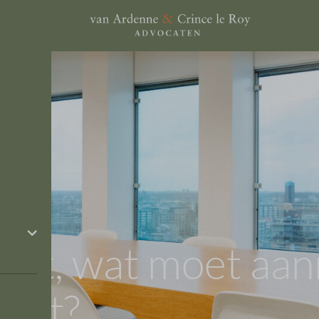
ht, wat moet aan
akt?