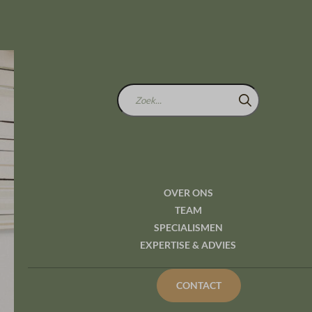
Zoek...
OVER ONS
TEAM
SPECIALISMEN
Overgangsrec
EXPERTISE & ADVIES
worden gema
CONTACT