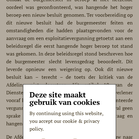
oordeel was geconfronteerd, was hangende het hoger
beroep een nieuw besluit genomen. Ter voorbereiding op
dit nieuwe besluit had de burgemeester feiten en
omstandigheden die hadden plaatsgevonden voor de
aanvraag om een exploitatievergunning getoetst aan een
beleidsregel die eerst hangende hoger beroep tot stand
was gekomen. In deze beleidsregel stond beschreven hoe
de burgemeester slecht levensgedrag beoordeelt. Dit
leverde opnieuw een weigering op. Ook dit nieuwe
besluit kan – terecht – de toets der kritiek van de
Afdeling niet doorstaan. Uit artikel 10 van de
Dienstenrichtlijn volgt namelijk dat een dienstverlener
Deze site maakt
vooraf kennis moet kunnen nemen van de gehanteerde
gebruik van cookies
vergunningsvoorwaarden. Daarvan was in dit geval geen
By continuing using this website,
sprake nu het nieuwe beleid pas na de aanvraag en
you accept our cookie & privacy
hangende hoger beroep tot stand was gekomen.
policy.
De Afdeling stuurt de burgemeester weer opnieuw naar