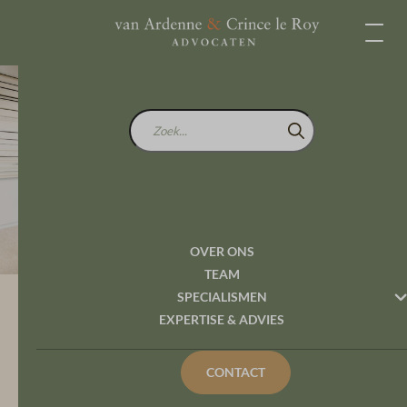
Zoek...
Wanneer is sprake van
slecht levensgedrag?
OVER ONS
TEAM
SPECIALISMEN
Expertise en Advies
Algemeen bestuursrecht
EXPERTISE & ADVIES
Wanneer is sprake van slecht levensgedrag?
CONTACT
De motivering van het oordeel dat een exploitant van