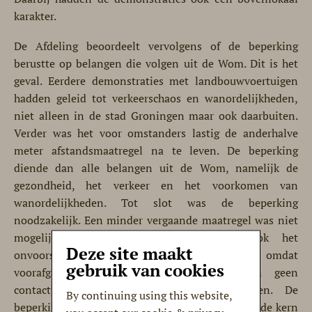
karakter.
De Afdeling beoordeelt vervolgens of de beperking
berustte op belangen die volgen uit de Wom. Dit is het
geval. Eerdere demonstraties met landbouwvoertuigen
hadden geleid tot verkeerschaos en wanordelijkheden,
niet alleen in de stad Groningen maar ook daarbuiten.
Verder was het voor omstanders lastig de anderhalve
meter afstandsmaatregel na te leven. De beperking
diende dan alle belangen uit de Wom, namelijk de
gezondheid, het verkeer en het voorkomen van
wanordelijkheden. Tot slot was de beperking
noodzakelijk. Een minder vergaande maatregel was niet
mogelijk. Daarbij betrekt de Afdeling ook het
Deze site maakt
onvoorspelbare karakter van de demonstraties omdat
gebruik van cookies
voorafgaande kennisgevingen ontbraken en geen
contactpersonen bij FDF beschikbaar waren. De
By continuing using this website,
beperking was verder tijdelijk en raakte niet aan de kern