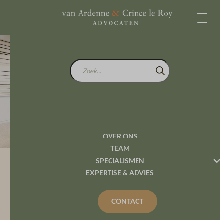
Zoek...
Wat zijn de grenzen van
het betogingsrecht
OVER ONS
TEAM
SPECIALISMEN
Expertise en Advies
EXPERTISE & ADVIES
Wat zijn de grenzen van het betogingsrecht
CONTACT
Mocht de voorzitter van de Veiligheidsregio